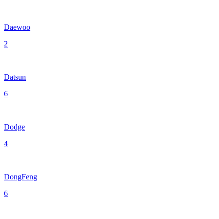
Daewoo
2
Datsun
6
Dodge
4
DongFeng
6