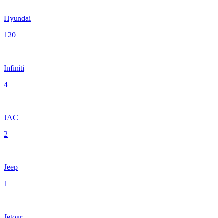
Hyundai
120
Infiniti
4
JAC
2
Jeep
1
Jetour