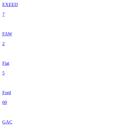
EXEED
7
FAW
2
Fiat
5
Ford
69
GAC