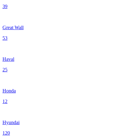
39
Great Wall
53
Haval
25
Honda
12
Hyundai
120