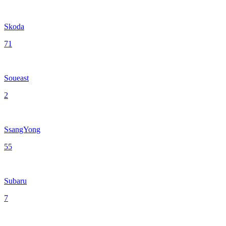
Skoda
71
Soueast
2
SsangYong
55
Subaru
7