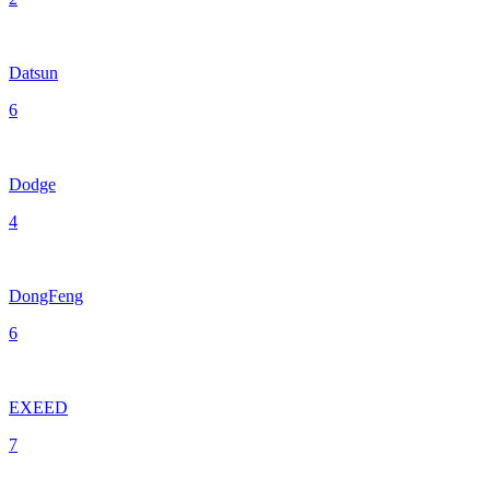
Datsun
6
Dodge
4
DongFeng
6
EXEED
7