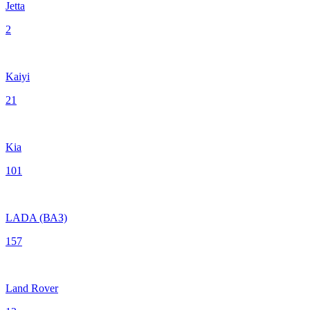
Jetta
2
Kaiyi
21
Kia
101
LADA (ВАЗ)
157
Land Rover