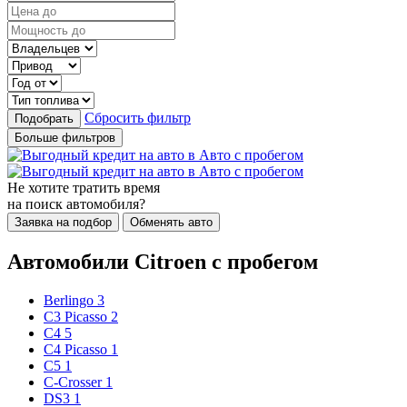
Сбросить фильтр
Подобрать
Больше фильтров
Не хотите тратить время
на поиск автомобиля?
Заявка на подбор
Обменять авто
Автомобили Citroen с пробегом
Berlingo
3
C3 Picasso
2
C4
5
C4 Picasso
1
C5
1
C-Crosser
1
DS3
1